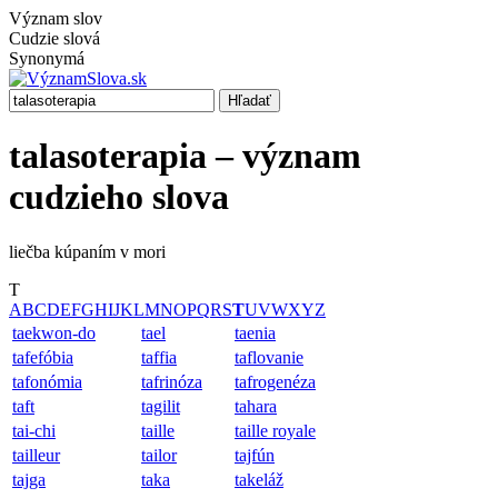
Význam slov
Cudzie slová
Synonymá
Hľadať
talasoterapia – význam
cudzieho slova
liečba kúpaním v mori
T
A
B
C
D
E
F
G
H
I
J
K
L
M
N
O
P
Q
R
S
T
U
V
W
X
Y
Z
taekwon-do
tael
taenia
tafefóbia
taffia
taflovanie
tafonómia
tafrinóza
tafrogenéza
taft
tagilit
tahara
tai-chi
taille
taille royale
tailleur
tailor
tajfún
tajga
taka
takeláž