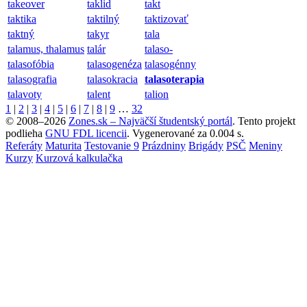
takeover
taklid
takt
taktika
taktilný
taktizovať
taktný
takyr
tala
talamus, thalamus
talár
talaso-
talasofóbia
talasogenéza
talasogénny
talasografia
talasokracia
talasoterapia
talavoty
talent
talion
1
|
2
|
3
|
4
|
5
|
6
|
7
|
8
|
9
…
32
© 2008–2026
Zones.sk – Najväčší študentský portál
. Tento projekt
podlieha
GNU FDL licencii
.
Vygenerované za 0.004 s.
Referáty
Maturita
Testovanie 9
Prázdniny
Brigády
PSČ
Meniny
Kurzy
Kurzová kalkulačka