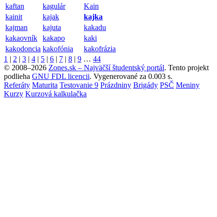
kaftan
kagulár
Kain
kainit
kajak
kajka
kajman
kajuta
kakadu
kakaovník
kakapo
kaki
kakodoncia
kakofónia
kakofrázia
1
|
2
|
3
|
4
|
5
|
6
|
7
|
8
|
9
…
44
© 2008–2026
Zones.sk – Najväčší študentský portál
. Tento projekt
podlieha
GNU FDL licencii
.
Vygenerované za 0.003 s.
Referáty
Maturita
Testovanie 9
Prázdniny
Brigády
PSČ
Meniny
Kurzy
Kurzová kalkulačka