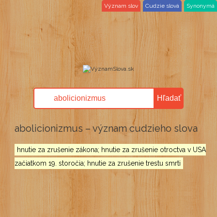
Význam slov
Cudzie slová
Synonymá
Hľadať
abolicionizmus – význam cudzieho slova
hnutie za zrušenie zákona; hnutie za zrušenie otroctva v USA
začiatkom 19. storočia; hnutie za zrušenie trestu smrti