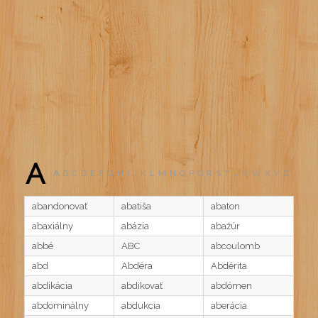
A
A
B
C
D
E
F
G
H
I
J
K
L
M
N
O
P
Q
R
S
T
U
V
W
X
Y
Z
abandonovať
abatiša
abaton
abaxiálny
abázia
abažúr
abbé
ABC
abcoulomb
abd
Abdéra
Abdérita
abdikácia
abdikovať
abdómen
abdominálny
abdukcia
aberácia