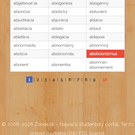
abgébovať sa
abiogenéza
abiogénny
abionóza
abiotický
abiturient
abjudikácia
abjurácia
ablácia
ablaktácia
ablatív
ablaut
ablefária
ablegácia
ablepsia
abnormalita
abnormálny
abnormný
abolícia
abolicionista
abolicionizmus
abonmán,
abonent
abonentka
abonnement
1
|
2
|
3
|
4
|
5
|
6
|
7
|
8
|
9
…
56
© 2008–2026
Zones.sk – Najväčší študentský portál
. Tento
projekt podlieha
GNU FDL licencii
.