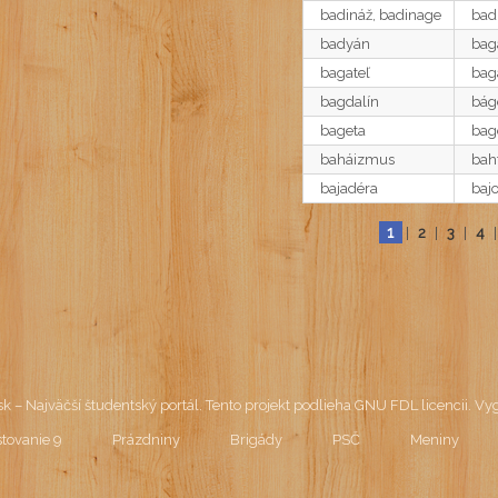
badináž, badinage
bad
badyán
bag
bagateľ
bag
bagdalín
bág
bageta
bag
baháizmus
bah
bajadéra
baj
1
|
2
|
3
|
4
k – Najväčší študentský portál
. Tento projekt podlieha
GNU FDL licencii
.
Vyg
stovanie 9
Prázdniny
Brigády
PSČ
Meniny