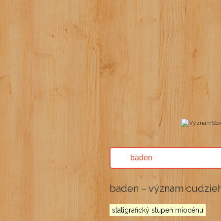
baden – význam cudzieh
statigrafický stupeň miocénu