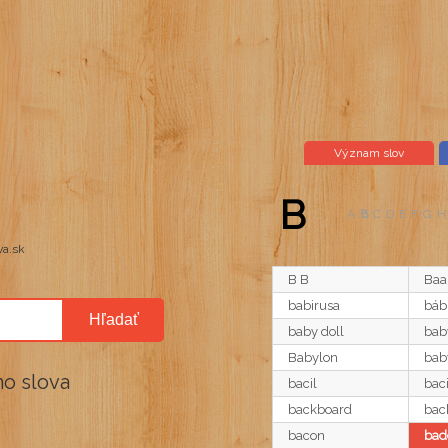
Význam slov
B
A
B
C
D
E
F
G
H
B B
Baa
babirusa
báb
Hľadať
baby doll
bab
Babylon
bab
o slova
bacil
baci
backboard
bac
bacon
bad