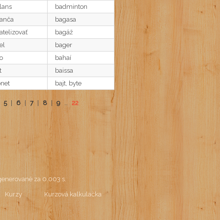
lans
badminton
anča
bagasa
atelizovať
bagáž
el
bager
o
bahaí
t
baissa
onet
bajt, byte
|
5
|
6
|
7
|
8
|
9
…
22
enerované za 0.003 s.
Kurzy
Kurzová kalkulačka