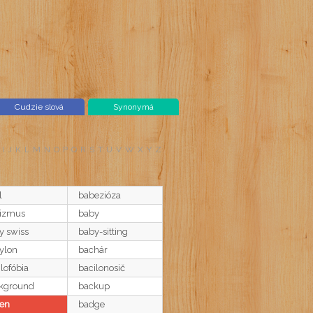
Cudzie slová
Synonymá
I
J
K
L
M
N
O
P
Q
R
S
T
U
V
W
X
Y
Z
l
babezióza
izmus
baby
y swiss
baby-sitting
ylon
bachár
lofóbia
bacilonosič
kground
backup
en
badge