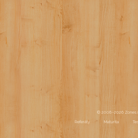
© 2008–2026
Zones.s
Referáty
Maturita
Te